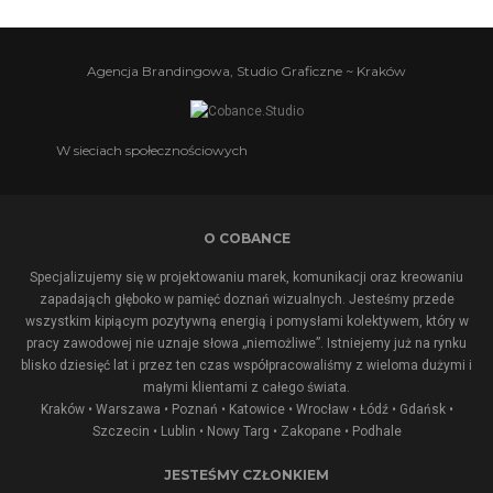
Agencja Brandingowa, Studio Graficzne ~ Kraków
W sieciach społecznościowych
O COBANCE
Specjalizujemy się w projektowaniu marek, komunikacji oraz kreowaniu
zapadająch głęboko w pamięć doznań wizualnych. Jesteśmy przede
wszystkim kipiącym pozytywną energią i pomysłami kolektywem, który w
pracy zawodowej nie uznaje słowa „niemożliwe”. Istniejemy już na rynku
blisko dziesięć lat i przez ten czas współpracowaliśmy z wieloma dużymi i
małymi klientami z całego świata.
Kraków • Warszawa • Poznań • Katowice • Wrocław • Łódź • Gdańsk •
Szczecin • Lublin •
Nowy Targ
•
Zakopane
•
Podhale
JESTEŚMY CZŁONKIEM