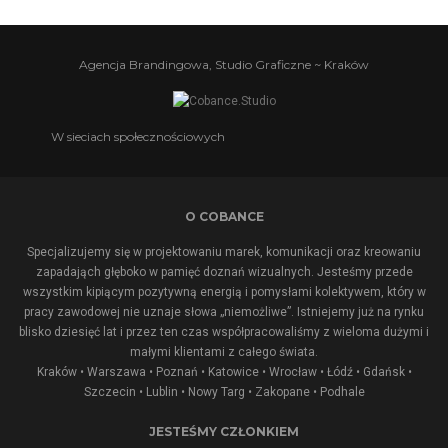
Agencja Brandingowa, Studio Graficzne ~ Kraków
W sieciach społecznościowych
O COBANCE
Specjalizujemy się w projektowaniu marek, komunikacji oraz kreowaniu
zapadająch głęboko w pamięć doznań wizualnych. Jesteśmy przede
wszystkim kipiącym pozytywną energią i pomysłami kolektywem, który w
pracy zawodowej nie uznaje słowa „niemożliwe”. Istniejemy już na rynku
blisko dziesięć lat i przez ten czas współpracowaliśmy z wieloma dużymi i
małymi klientami z całego świata.
Kraków • Warszawa • Poznań • Katowice • Wrocław • Łódź • Gdańsk •
Szczecin • Lublin •
Nowy Targ
•
Zakopane
•
Podhale
JESTEŚMY CZŁONKIEM