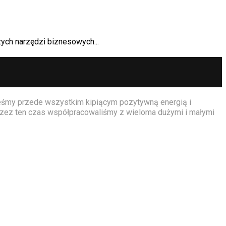
ch narzędzi biznesowych...
teśmy przede wszystkim kipiącym pozytywną energią i
 przez ten czas współpracowaliśmy z wieloma dużymi i małymi