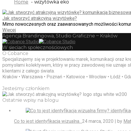
Home
wizytówka eko
Jak stworzyć atrakcyjną wizytówkę?
Mimo nowoczesnych oraz zaawansowanych możliwości komunikac
Więcej
Agencja Brandingowa, Studio Graficzne ~ Kraków
W sieciach społecznościowych
O Cobance
Specjalizujemy się w projektowaniu marek, komunikacji oraz 
pomysłami kolektywem, który w pracy zawodowej nie uznaje sło
klientami z całego świata.
Kraków • Warszawa • Poznań • Katowice • Wrocław • Łódź • Gda
Jesteśmy członkiem
Ostatnie wpisy na blogu
Co to jest identyfikacja wizualna…
24 marca, 2020 | by
Mat