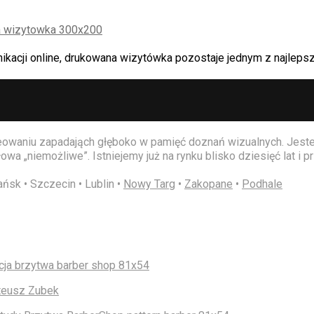
ji online, drukowana wizytówka pozostaje jednym z najlepszy
kreowaniu zapadająch głęboko w pamięć doznań wizualnych. Jes
wa „niemożliwe”. Istniejemy już na rynku blisko dziesięć lat i
ńsk • Szczecin • Lublin •
Nowy Targ
•
Zakopane
•
Podhale
eusz Zubek