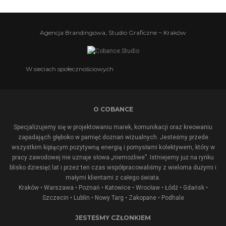
Agencja Brandingowa, Studio Graficzne ~ Kraków
W sieciach społecznościowych
O COBANCE
Specjalizujemy się w projektowaniu marek, komunikacji oraz kreowaniu
zapadająch głęboko w pamięć doznań wizualnych. Jesteśmy przede
wszystkim kipiącym pozytywną energią i pomysłami kolektywem, który w
pracy zawodowej nie uznaje słowa „niemożliwe”. Istniejemy już na rynku
blisko dziesięć lat i przez ten czas współpracowaliśmy z wieloma dużymi i
małymi klientami z całego świata.
Kraków • Warszawa • Poznań • Katowice • Wrocław • Łódź • Gdańsk •
Szczecin • Lublin •
Nowy Targ
•
Zakopane
•
Podhale
JESTEŚMY CZŁONKIEM