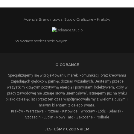
Agencja Brandingowa, Studio Graficzne ~ Kraków
W sieciach społecznościowych
O COBANCE
Specjalizujemy się w projektowaniu marek, komunikacji oraz kreowaniu
zapadająch głęboko w pamięć doznań wizualnych. Jesteśmy przede
wszystkim kipiącym pozytywną energią i pomysłami kolektywem, który w
pracy zawodowej nie uznaje słowa „niemożliwe”. Istniejemy już na rynku
blisko dziesięć lat i przez ten czas współpracowaliśmy z wieloma dużymi i
małymi klientami z całego świata.
Kraków • Warszawa • Poznań • Katowice • Wrocław • Łódź • Gdańsk •
Szczecin • Lublin •
Nowy Targ
•
Zakopane
•
Podhale
JESTEŚMY CZŁONKIEM