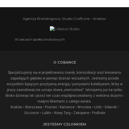
Agencja Brandingowa, Studio Graficzne ~ Kraków
W sieciach społecznościowych
O COBANCE
Specjalizujemy się w projektowaniu marek, komunikacji oraz kreowaniu
zapadająch głęboko w pamięć doznań wizualnych. Jesteśmy przede
wszystkim kipiącym pozytywną energią i pomysłami kolektywem, który w
pracy zawodowej nie uznaje słowa „niemożliwe”. Istniejemy już na rynku
blisko dziesięć lat i przez ten czas współpracowaliśmy z wieloma dużymi i
małymi klientami z całego świata.
Kraków • Warszawa • Poznań • Katowice • Wrocław • Łódź • Gdańsk •
Szczecin • Lublin •
Nowy Targ
•
Zakopane
•
Podhale
JESTEŚMY CZŁONKIEM