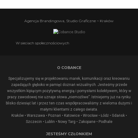
Agencja Brandingowa, Studio Graficzne ~ Kraków
W sieciach społecznościowych
O COBANCE
Specjalizujemy się w projektowaniu marek, komunikacji oraz kreowaniu
zapadająch głęboko w pamięć doznań wizualnych. Jesteśmy przede
wszystkim kipiącym pozytywną energią i pomysłami kolektywem, który w
pracy zawodowej nie uznaje słowa „niemożliwe”. Istniejemy już na rynku
blisko dziesięć lat i przez ten czas współpracowaliśmy z wieloma dużymi i
małymi klientami z całego świata.
Kraków • Warszawa • Poznań • Katowice • Wrocław • Łódź • Gdańsk •
Szczecin • Lublin •
Nowy Targ
•
Zakopane
•
Podhale
JESTEŚMY CZŁONKIEM