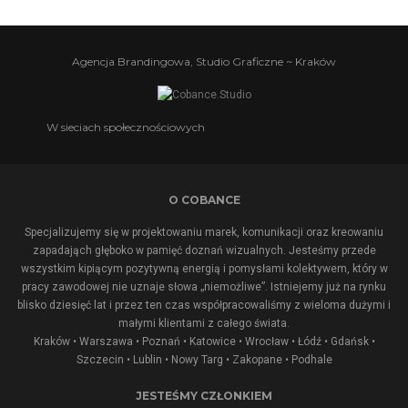
Agencja Brandingowa, Studio Graficzne ~ Kraków
W sieciach społecznościowych
O COBANCE
Specjalizujemy się w projektowaniu marek, komunikacji oraz kreowaniu
zapadająch głęboko w pamięć doznań wizualnych. Jesteśmy przede
wszystkim kipiącym pozytywną energią i pomysłami kolektywem, który w
pracy zawodowej nie uznaje słowa „niemożliwe”. Istniejemy już na rynku
blisko dziesięć lat i przez ten czas współpracowaliśmy z wieloma dużymi i
małymi klientami z całego świata.
Kraków • Warszawa • Poznań • Katowice • Wrocław • Łódź • Gdańsk •
Szczecin • Lublin •
Nowy Targ
•
Zakopane
•
Podhale
JESTEŚMY CZŁONKIEM