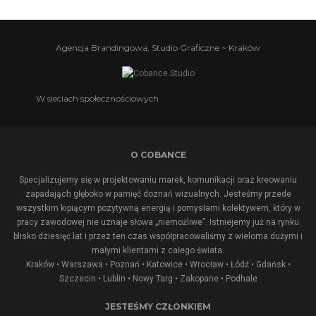
Agencja Brandingowa, Studio Graficzne ~ Kraków
W sieciach społecznościowych
O COBANCE
Specjalizujemy się w projektowaniu marek, komunikacji oraz kreowaniu
zapadająch głęboko w pamięć doznań wizualnych. Jesteśmy przede
wszystkim kipiącym pozytywną energią i pomysłami kolektywem, który w
pracy zawodowej nie uznaje słowa „niemożliwe”. Istniejemy już na rynku
blisko dziesięć lat i przez ten czas współpracowaliśmy z wieloma dużymi i
małymi klientami z całego świata.
Kraków • Warszawa • Poznań • Katowice • Wrocław • Łódź • Gdańsk •
Szczecin • Lublin •
Nowy Targ
•
Zakopane
•
Podhale
JESTEŚMY CZŁONKIEM