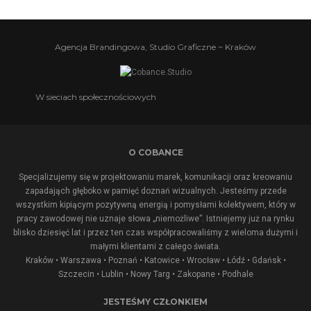
Agencja Brandingowa, Studio Graficzne ~ Kraków
W sieciach społecznościowych
O COBANCE
Specjalizujemy się w projektowaniu marek, komunikacji oraz kreowaniu
zapadająch głęboko w pamięć doznań wizualnych. Jesteśmy przede
wszystkim kipiącym pozytywną energią i pomysłami kolektywem, który w
pracy zawodowej nie uznaje słowa „niemożliwe”. Istniejemy już na rynku
blisko dziesięć lat i przez ten czas współpracowaliśmy z wieloma dużymi i
małymi klientami z całego świata.
Kraków • Warszawa • Poznań • Katowice • Wrocław • Łódź • Gdańsk •
Szczecin • Lublin •
Nowy Targ
•
Zakopane
•
Podhale
JESTEŚMY CZŁONKIEM