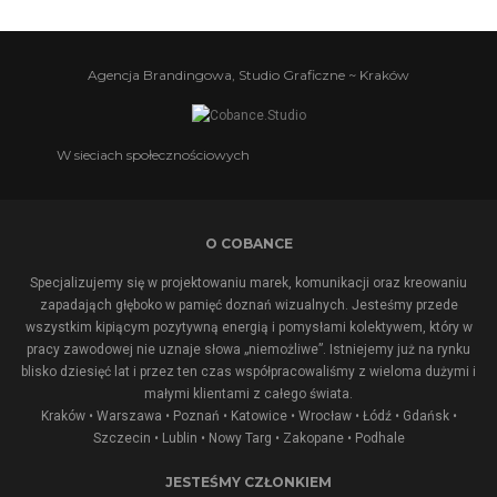
Agencja Brandingowa, Studio Graficzne ~ Kraków
W sieciach społecznościowych
O COBANCE
Specjalizujemy się w projektowaniu marek, komunikacji oraz kreowaniu
zapadająch głęboko w pamięć doznań wizualnych. Jesteśmy przede
wszystkim kipiącym pozytywną energią i pomysłami kolektywem, który w
pracy zawodowej nie uznaje słowa „niemożliwe”. Istniejemy już na rynku
blisko dziesięć lat i przez ten czas współpracowaliśmy z wieloma dużymi i
małymi klientami z całego świata.
Kraków • Warszawa • Poznań • Katowice • Wrocław • Łódź • Gdańsk •
Szczecin • Lublin •
Nowy Targ
•
Zakopane
•
Podhale
JESTEŚMY CZŁONKIEM