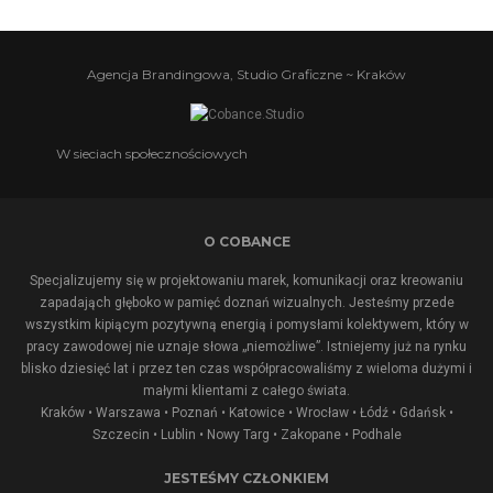
Agencja Brandingowa, Studio Graficzne ~ Kraków
W sieciach społecznościowych
O COBANCE
Specjalizujemy się w projektowaniu marek, komunikacji oraz kreowaniu
zapadająch głęboko w pamięć doznań wizualnych. Jesteśmy przede
wszystkim kipiącym pozytywną energią i pomysłami kolektywem, który w
pracy zawodowej nie uznaje słowa „niemożliwe”. Istniejemy już na rynku
blisko dziesięć lat i przez ten czas współpracowaliśmy z wieloma dużymi i
małymi klientami z całego świata.
Kraków • Warszawa • Poznań • Katowice • Wrocław • Łódź • Gdańsk •
Szczecin • Lublin •
Nowy Targ
•
Zakopane
•
Podhale
JESTEŚMY CZŁONKIEM