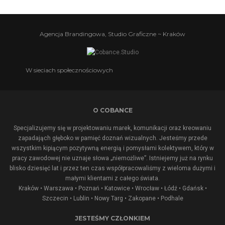
Agencja Brandingowa, Studio Graficzne ~ Kraków
W sieciach społecznościowych
O COBANCE
Specjalizujemy się w projektowaniu marek, komunikacji oraz kreowaniu
zapadająch głęboko w pamięć doznań wizualnych. Jesteśmy przede
wszystkim kipiącym pozytywną energią i pomysłami kolektywem, który w
pracy zawodowej nie uznaje słowa „niemożliwe”. Istniejemy już na rynku
blisko dziesięć lat i przez ten czas współpracowaliśmy z wieloma dużymi i
małymi klientami z całego świata.
Kraków • Warszawa • Poznań • Katowice • Wrocław • Łódź • Gdańsk •
Szczecin • Lublin •
Nowy Targ
•
Zakopane
•
Podhale
JESTEŚMY CZŁONKIEM